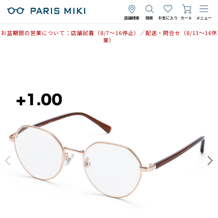
店舗検索
検索
お気に入り
カート
メニュー
お盆期間の営業について：店舗試着（8/7〜16停止）／配送・問合せ（8/13〜16休
業）