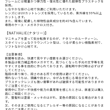
フレームには軽量かつ弾力性・復元性に優れた超弾性プラスチックを
採用。
しなやかな掛け心地で快適にご利用いただけます。
レンズにはUVカットレンズを採用しているため、紫外線を99%以上
カットします。
また、環境に配慮した植物性由来成分を約45%含んでいます。
専用のケース・メガネクロス付き。
【NATHALIE(ナタリー)】
マニキュアを塗って気分転換するのが、ナタリーのルーティーン。
スタイリッシュなクラウンパント型は、つるが柔らかい樹脂素材で、
ソフトなかけ心地です。
【注意事項】
新聞等を読み、快適で見やすい度数をお選びください。
本製品は視力補正用のメガネです。見づらくなった手元の文字等を見
やすくする事を目的に作られております。運転時や歩行時は必ずはず
してください。
階段の昇り降り、段さのある所での使用は避けてください。
慣れないうちは、頭痛や目まい、ゆがみを感じる場合があります。
プラスチックレンズも強い衝撃があれば破損する可能性がありますの
でご注意ください。
使用中に万が一不快感や視力の異常等を感じたときは、医者又は購入
店にご相談ください。
汗、整髪料は塗装・メッキのはがれ、変色の原因となる場合がありま
す。
又、そのままご使用になるとアレルギー等の原因になることがありま
すのでご注意ください。