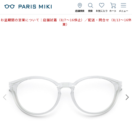
店舗検索
検索
お気に入り
カート
メニュー
お盆期間の営業について：店舗試着（8/7〜16停止）／配送・問合せ（8/13〜16休
業）