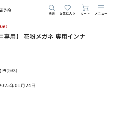
店予約
検索
お気に入り
カート
メニュー
休業）
ミニ専用】 花粉メガネ 専用インナ
0
円
(税込)
025年01月24日