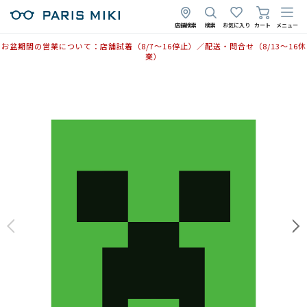
店舗検索
検索
お気に入り
カート
メニュー
お盆期間の営業について：店舗試着（8/7〜16停止）／配送・問合せ（8/13〜16休
業）