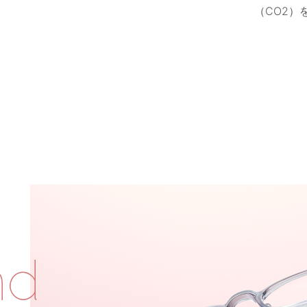
（CO2）
nd