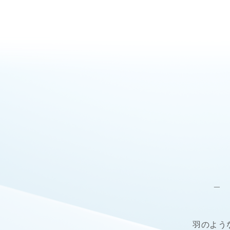
-
羽のよう