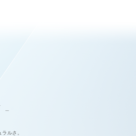
Y
-
ュラルさ。