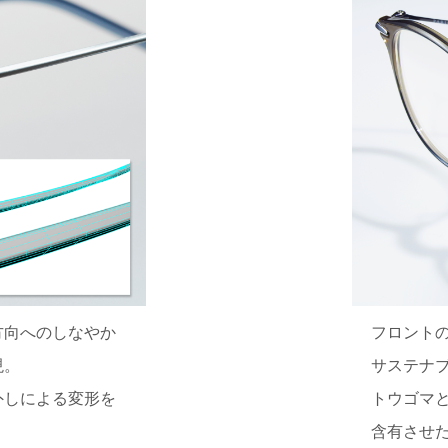
方向へのしなやか
フロント
現。
サステナブ
外しによる変形を
トウゴマ
含有させ