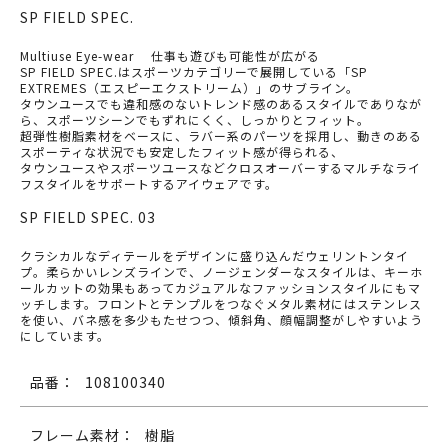
SP FIELD SPEC.
Multiuse Eye-wear 仕事も遊びも可能性が広がる
SP FIELD SPEC.はスポーツカテゴリーで展開している「SP
EXTREMES（エスピーエクストリーム）」のサブライン。
タウンユースでも違和感のないトレンド感のあるスタイルでありなが
ら、スポーツシーンでもずれにくく、しっかりとフィット。
超弾性樹脂素材をベースに、ラバー系のパーツを採用し、動きのある
スポーティな状況でも安定したフィット感が得られる、
タウンユースやスポーツユースなどクロスオーバーするマルチなライ
フスタイルをサポートするアイウェアです。
SP FIELD SPEC. 03
クラシカルなディテールをデザインに盛り込んだウェリントンタイ
プ。柔らかいレンズラインで、ノージェンダーなスタイルは、キーホ
ールカットの効果もあってカジュアルなファッションスタイルにもマ
ッチします。フロントとテンプルをつなぐメタル素材にはステンレス
を使い、バネ感を多少もたせつつ、傾斜角、顔幅調整がしやすいよう
にしています。
品番：
108100340
フレーム素材：
樹脂