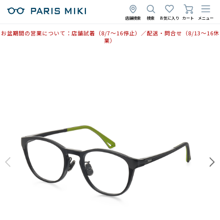
店舗検索
検索
お気に入り
カート
メニュー
お盆期間の営業について：店舗試着（8/7〜16停止）／配送・問合せ（8/13〜16休
業）