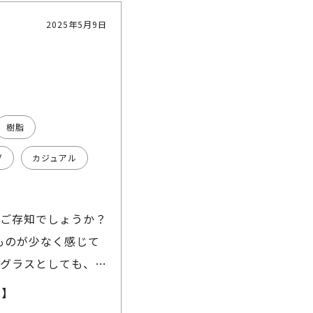
2025年5月9日
樹脂
ブ
カジュアル
はご存知でしょうか？
ものが少なく感じて
ングラスとしても、メ
常に使いやすいアイ
き】
用設計のため、凄く自