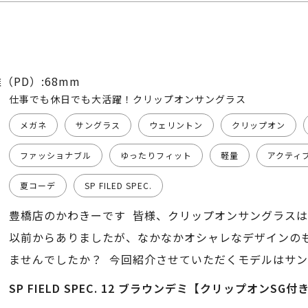
（PD）:68mm
仕事でも休日でも大活躍！クリップオンサングラス
メガネ
サングラス
ウェリントン
クリップオン
ファッショナブル
ゆったりフィット
軽量
アクティ
夏コーデ
SP FILED SPEC.
豊橋店のかわきーです 皆様、クリップオンサングラス
以前からありましたが、なかなかオシャレなデザインの
ませんでしたか？ 今回紹介させていただくモデルはサ
ガネフレームとしても今のトレンドを捉えているため非
SP FIELD SPEC. 12 ブラウンデミ【クリップオンSG付
テムとなっております クリップオンサングラスも、専