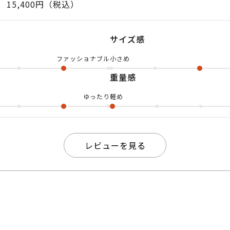
15,400円（税込）
然に使用することができますし、磁石とフック形状のお
チリです!! デザインはトレンドをおさえていて、掛け
サイズ感
いやすい軽くてズレにくい万能モデルです ぜひぜひお試
ファッショナブル
小さめ
重量感
ゆったり
軽め
レビューを見る