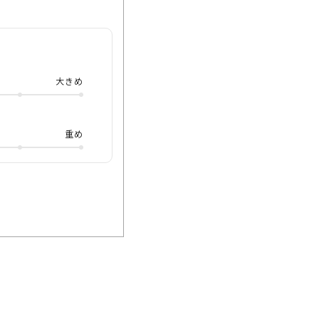
かげで安定感もバッ
心地はスボーツでも使
しください!!
大きめ
重め