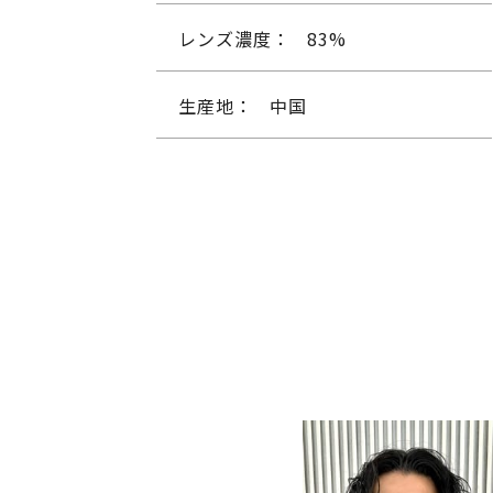
レンズ濃度：
83%
生産地：
中国