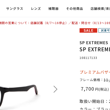
サングラス
レンズ
補聴器
その他商品
店舗検索/来
期間の営業について：店舗試着（8/7〜16停止）／配送・問合せ（8/13〜16
SP EXTREMES
SP EXTREM
108117133
プレミアムバザー
11
フレーム価格：
7,700
円(税込)
取扱い開始日：2
カラー：ブラッ