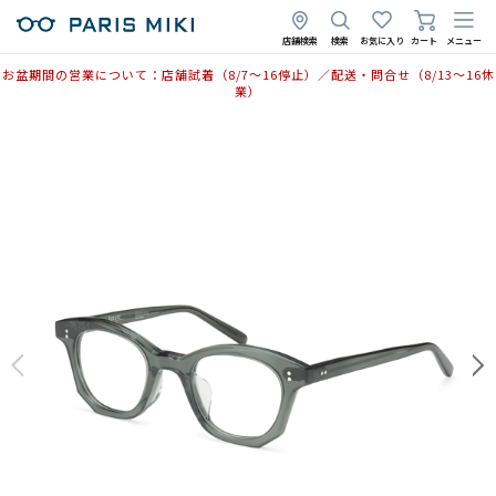
店舗検索
検索
お気に入り
カート
メニュー
お盆期間の営業について：店舗試着（8/7〜16停止）／配送・問合せ（8/13〜16休
業）