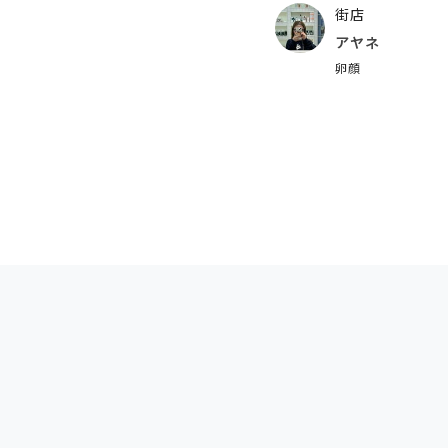
街店
アヤネ
卵顔