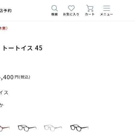
店予約
検索
お気に入り
カート
メニュー
休業）
05 トートイス 45
5,400
円
(税込)
イス
か