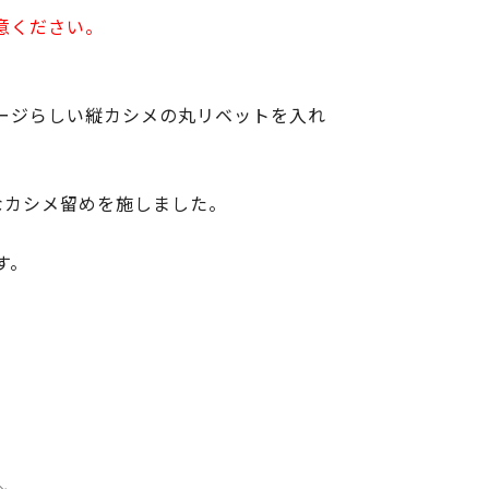
意ください。
ージらしい縦カシメの丸リベットを入れ
なカシメ留めを施しました。
す。