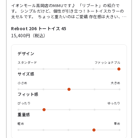
イオンモール高岡店のMIMUです♪ 「リブート」の紹介で
す。 シンプルだけど、個性が引き立つ！トートイスカラーの
太セルです。 ちょっと重たいのはご愛嬌 存在感は大きい、メ
ガネを掛けこなしてる感、とてもgood👍 少し度数が強くて
も、厚みも目立たないのが魅力的！ メガネが主役のファッシ
Reboot 206 トートイス 45
ョンコーデも挑戦しやすいので お試しの価値あり(^^) カラー
15,400円（税込）
レンズ🌈の相性も抜群！ ON/OFFに合わせて使いやすいカラ
ーをご紹介します。
デザイン
スタンダード
ファッショナブル
サイズ感
小さめ
大きめ
フィット感
ぴったり
ゆったり
重量感
軽め
重め