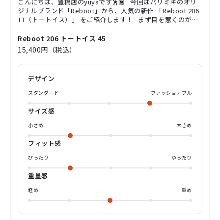
こんにちは、豊橋店のyuyaです🕺🏿 今回はパリミキのオリ
ジナルブランド「Reboot」から、人気の新作 「Reboot 206
TT（トートイス）」 をご紹介します！ まず目を惹くのが、
このべっ甲柄のブラウンフレーム！🍂 重厚感がありながら、
光の当たり方でほんのり透けるツヤ感が魅力です！ 派手すぎ
Reboot 206 トートイス 45
ず落ち着いたカラーなので、どんなコーデにも自然に馴染
15,400円（税込）
み、顔まわりにあたたかみをプラスしてくれます🌼 フロント
は程よくボリュームがあり、丸みと角のバランスが絶妙なク
ラウンパントシェイプ！ レトロだけど今っぽい印象で、シン
デザイン
プルなスタイルも一気に垢抜けて見える優秀デザインです🌚
素材にはアセテートを採用しており、しっかりとした質感な
スタンダード
ファッショナブル
がら掛け心地も軽やか！ 写真のように木目の背景やカフェの
照明にもよく映えるので、SNS映えもばっちり📸 「トラッド
サイズ感
なのに重たくない」 そんな絶妙なバランスを楽しめるのがこ
のモデル！🪻 秋冬のファッションにぴったりの一本です🍁
小さめ
大きめ
ぜひ店頭で、その質感とツヤを手に取って感じてみてくださ
いね！ yuyaでした！それではまた💁‍♂️
フィット感
ぴったり
ゆったり
重量感
軽め
重め