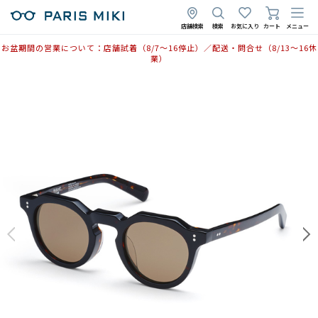
店舗検索
検索
お気に入り
カート
メニュー
お盆期間の営業について：店舗試着（8/7〜16停止）／配送・問合せ（8/13〜16休
業）