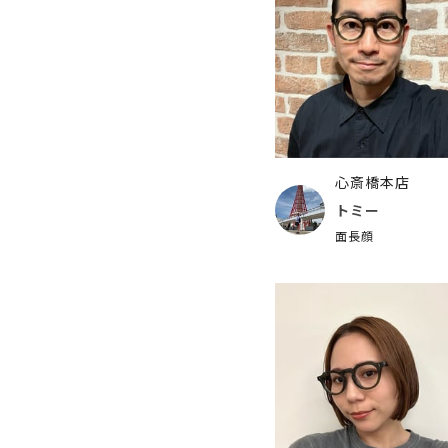
心斎橋本店
トミー
面長顔