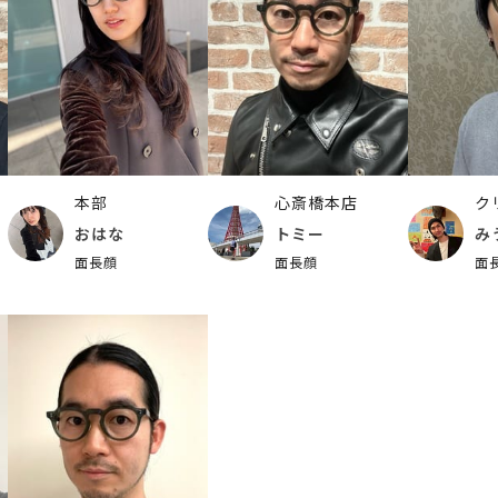
本部
心斎橋本店
ク
おはな
トミー
み
面長顔
面長顔
面