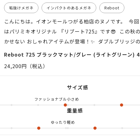
垢抜けメガネ
インパクトのあるメガネ
Reboot
こんにちは。イオンモールつがる柏店のヌノです。 今回
はパリミキオリジナル 『リブート725』です😎 この秋
かせない おしゃれアイテムが登場！✨ ダブルブリッジの
グッと引き締めてくれる ライトサングラス👓 リムの内
Reboot 725 ブラックマット/グレー (ライトグリーン) 4
グを組み込み 奥行きのあるデザインが洗練された印象を 
24,200円（税込）
イトグリーンのレンズは さりげくおしゃれ度を高めなが
ップして 視界もクリアに。 街歩きやドライブなど、秋の
サイズ感
たいシーンにぴったり🍂 ファッション性と実用性を兼ね
ファッショナブル
小さめ
しゃれをワンランク上にしてみませんか？ 是非、店頭や
重量感
ください。 よろしくお願いします。
ゆったり
軽め