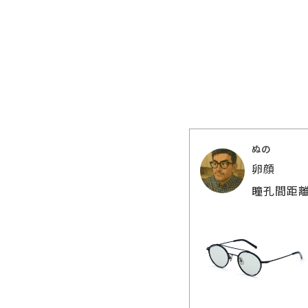
ぬの
卵顔
瞳孔間距離