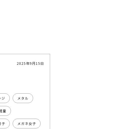
2025年9月15日
ッジ
メタル
軽量
男子
メガネ女子