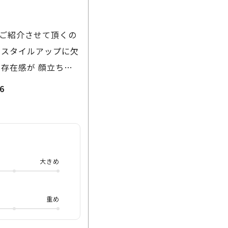
ご紹介させて頂くの
のスタイルアップに欠
存在感が 顔立ちを
側にはインナーリン
6
プラスします。 ラ
ら コントラストをア
光を 心地よく楽しみ
備えた1本で 秋のお
大きめ
オンラインで ご確認
重め