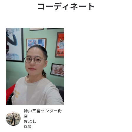
コーディネート
神戸三宮センター街
店
およし
丸顔