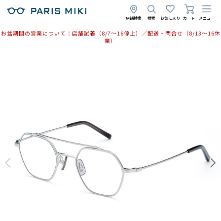
店舗検索
検索
お気に入り
カート
メニュー
お盆期間の営業について：店舗試着（8/7〜16停止）／配送・問合せ（8/13〜16休
業）