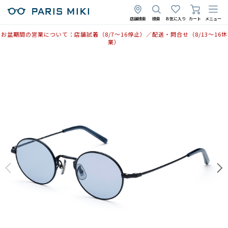
店舗検索
検索
お気に入り
カート
メニュー
お盆期間の営業について：店舗試着（8/7〜16停止）／配送・問合せ（8/13〜16休
業）