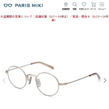
店舗検索
検索
お気に入り
カート
メニュー
お盆期間の営業について：店舗試着（8/7〜16停止）／配送・問合せ（8/13〜16休
業）