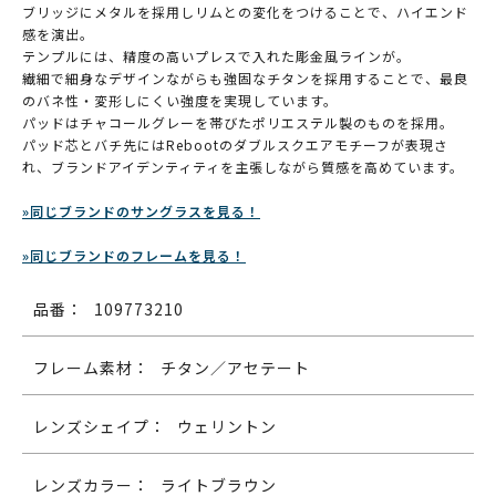
ブリッジにメタルを採用しリムとの変化をつけることで、ハイエンド
感を演出。
テンプルには、精度の高いプレスで入れた彫金風ラインが。
繊細で細身なデザインながらも強固なチタンを採用することで、最良
のバネ性・変形しにくい強度を実現しています。
パッドはチャコールグレーを帯びたポリエステル製のものを採用。
パッド芯とバチ先にはRebootのダブルスクエアモチーフが表現さ
れ、ブランドアイデンティティを主張しながら質感を高めています。
»同じブランドのサングラスを見る！
»同じブランドのフレームを見る！
品番：
109773210
フレーム素材：
チタン／アセテート
レンズシェイプ：
ウェリントン
レンズカラー：
ライトブラウン