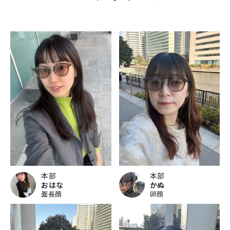
本部
本部
おはな
かぬ
面長顔
卵顔