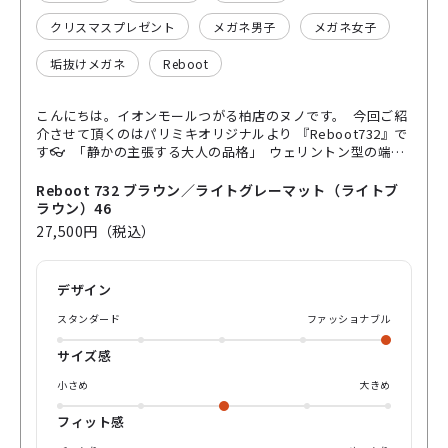
クリスマスプレゼント
メガネ男子
メガネ女子
垢抜けメガネ
Reboot
こんにちは。イオンモールつがる柏店のヌノです。 今回ご紹
介させて頂くのはパリミキオリジナルより 『Reboot732』で
す👓 「静かの主張する大人の品格」 ウェリントン型の端正
なフォルムに メタルブリッジが光るー✨ クラシックでありな
がら 都会的なムードをまとった1本です。 グレーのポリエス
Reboot 732 ブラウン／ライトグレーマット（ライトブ
テル袋を使用したパットは 見えない部分にまで宿る “さりげ
ラウン）46
ない美意識”🎩 ライトブラウン(49%)のレンズが 穏やかな光
27,500円（税込）
を透かしながら表情に 柔らかな陰影をプラス☕️ 季節を問わず
スタイルに 品を添えるサングラスです🕶️ 是非、店頭やオン
ラインで ご確認ください。 よろしくお願いします。
デザイン
スタンダード
ファッショナブル
サイズ感
小さめ
大きめ
フィット感