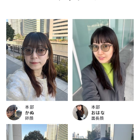
本部
本部
かぬ
おはな
卵顔
面長顔