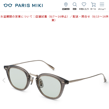
店舗検索
検索
お気に入り
カート
メニュー
お盆期間の営業について：店舗試着（8/7〜16停止）／配送・問合せ（8/13〜16休
業）