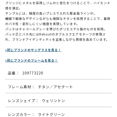
ブリッジにメタルを採用しリムのと変化をつけることで、ハイエンド
感を演出。
テンプルには、精度の高いプレスで入れた彫金風ラインが。
繊細で細身なデザインながらも強固なチタンを採用することで、最良
のバネ性・変形しにくい強度を実現しています。
パッドはチャコールグレーを帯びたポリエステル製のものを採用。
パッド芯とバチ先にはRebootのダブルスクエアモチーフが表現さ
れ、ブランドアイデンティティを主張しながら質感を高めています。
»同じブランドのサングラスを見る！
»同じブランドのフレームを見る！
品番：
109773220
フレーム素材：
チタン／アセテート
レンズシェイプ：
ウェリントン
レンズカラー：
ライトグリーン