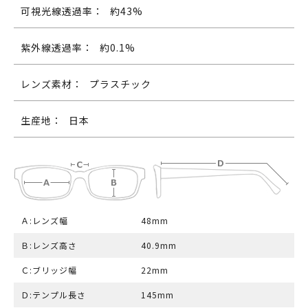
可視光線透過率：
約43%
紫外線透過率：
約0.1%
レンズ素材：
プラスチック
生産地：
日本
Ａ:レンズ幅
48mm
Ｂ:レンズ高さ
40.9mm
Ｃ:ブリッジ幅
22mm
Ｄ:テンプル長さ
145mm