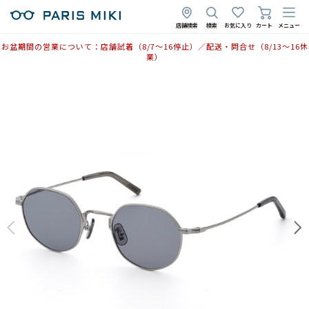
店舗検索
検索
お気に入り
カート
メニュー
お盆期間の営業について：店舗試着（8/7〜16停止）／配送・問合せ（8/13〜16休
業）