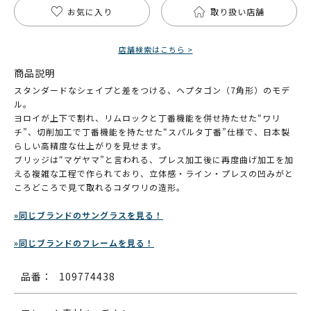
お気に入り
取り扱い店舗
店舗検索はこちら >
商品説明
スタンダードなシェイプと差をつける、ヘプタゴン（7角形）のモデ
ル。
ヨロイが上下で割れ、リムロックと丁番機能を併せ持たせた“ワリ
チ”、切削加工で丁番機能を持たせた“スパルタ丁番”仕様で、日本製
らしい高精度な仕上がりを見せます。
ブリッジは“マゲヤマ”と言われる、プレス加工後に再度曲げ加工を加
える複雑な工程で作られており、立体感・ライン・プレスの凹みがと
ころどころで見て取れるコダワリの造形。
»同じブランドのサングラスを見る！
»同じブランドのフレームを見る！
品番：
109774438