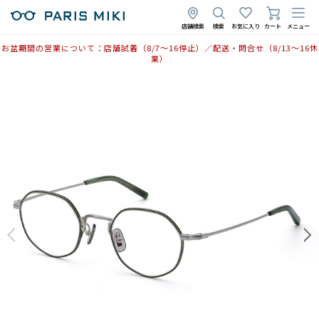
店舗検索
検索
お気に入り
カート
メニュー
お盆期間の営業について：店舗試着（8/7〜16停止）／配送・問合せ（8/13〜16休
業）