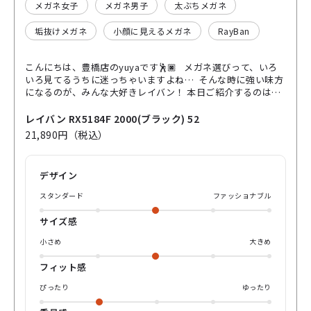
メガネ女子
メガネ男子
太ぶちメガネ
垢抜けメガネ
小顔に見えるメガネ
RayBan
こんにちは、豊橋店のyuyaです🕺🏿 メガネ選びって、いろ
いろ見てるうちに迷っちゃいますよね… そんな時に強い味方
になるのが、みんな大好きレイバン！ 本日ご紹介するのは、
RX5184F 2000 ブラック🐾 「ウェイファーラーっぽいけど、
かけやすい。」 その正体は…レイバンの名作ウェイファーラ
レイバン RX5184F 2000(ブラック) 52
ーをベースにしつつ、メガネとして使いやすいように調整さ
21,890円（税込）
れた 人気の定番モデルなんです！👯‍♀️ さらにこの「F」型番
はアジアンフィット🇯🇵 鼻がズレにくく、長時間かけても疲
れにくい仕様！ これ、実際掛けてみると感動します…！👏
デザイン
クラシックなブラックカラーはどんなファッションにもスッ
と馴染む万能さ！ ビジネスも、休日カジュアルも、クールに
スタンダード
ファッショナブル
決まっちゃうんですよね🤵‍♂️ 📌こんな方におすすめ ・初めて
の本格フレームを探している ・どんな服にも合う万能さが欲
サイズ感
しい ・間違いのないブランド力で攻めたい 世界中で支持され
ている理由、ぜひ店頭で掛けて体感してください✨ 鏡の前で
小さめ
大きめ
「おっ、良いじゃん」と思わず言いたくなるはずです😁 気
になった方はぜひyuyaまで👋 yuyaでした、それではまた💁‍♂️
フィット感
ぴったり
ゆったり