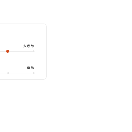
す✒️ 無駄を削ぎ落
オフにも馴染む万能
フレームとなっていま
大きめ
重め