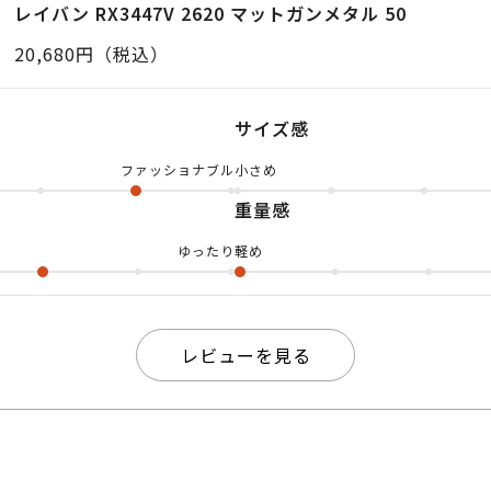
に人気で クラシックを現代に落とし込んだ1本となってま
レイバン RX3447V 2620 マットガンメタル 50
としたミニマムなデザインは 顔立ちを選ばず、オンにも
20,680円（税込）
さ！ レイバンらしく快適さはもちろん 美しく実用的な
す。 是非、店舗やオンラインで ご確認ください。
サイズ感
ファッショナブル
小さめ
重量感
ゆったり
軽め
レビューを見る