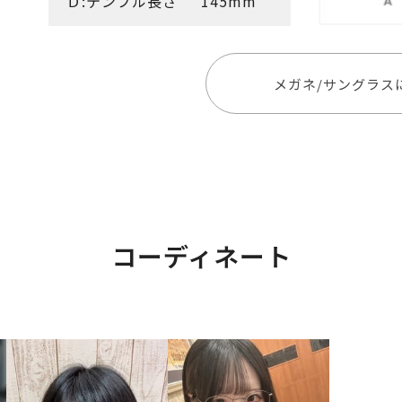
Ｄ:テンプル長さ
145mm
メガネ/サングラス
コーディネート