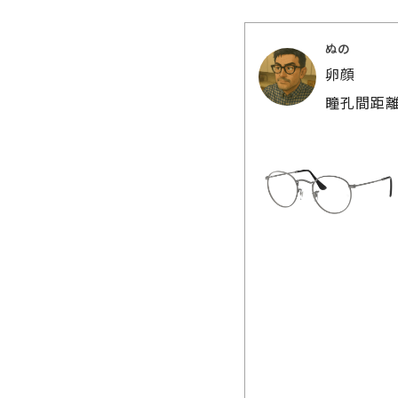
ぬの
卵顔
瞳孔間距離