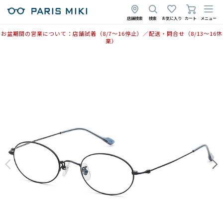
店舗検索
検索
お気に入り
カート
メニュー
お盆期間の営業について：店舗試着（8/7〜16停止）／配送・問合せ（8/13〜16休
業）