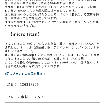
き、柔らかい中にも凛とした引き締めのある印象に。
断面が三角形にデザインされた「トライアングルテンプル」を採用
し、横方向へのしなりを最大限に引き出しています。
逆に縦方向へのしなりは抑えることで、メガネの着脱による変形を防
ぎ、側頭部への圧力を軽減しています。
様々なお顔サイズに合わせやすい 2サイズ展開で、カラーリングも華
やかなラインナップに。
【micro titan】
掛けていることを感じさせないような、軽さ・繊細さ・しなやかさを
追及した、ミニマル（必要最小限）デザインがコンセプトのパリミキ
オリジナルブランド。
弾力性に富む超軽量βチタンを採用したフレームは、1ミリ以下の厚さ
に加工することで、驚くほどの細さと軽いかけ心地を実現。
羽のような掛け心地のmicro titan<ミクロチタン>は、掛ける人の快
適さと遊び心をともに満たしてくれます。
»同じブランドの商品を見る！
品番：
136817729
フレーム素材：
チタン