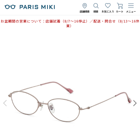
店舗検索
検索
お気に入り
カート
メニュー
お盆期間の営業について：店舗試着（8/7〜16停止）／配送・問合せ（8/13〜16休
業）