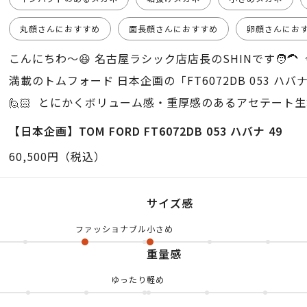
丸顔さんにおすすめ
面長顔さんにおすすめ
卵顔さんにお
こんにちわ〜😆 名古屋ラシック店店長のSHINです🧑‍
満載のトムフォード 日本企画の「FT6072DB 053 ハ
🙋🏻 とにかくボリューム感・重厚感のあるアセテート生地
なりのピッタリめ❗️ トムフォードらしいインパクト大の太
【日本企画】TOM FORD FT6072DB 053 ハバナ 49
れゆえにブランドのトレードマークの 「T」が際立ちます
60,500円（税込）
ォードのフレームは最初から ブランドロゴ入りのブルー
が 標準装備されていますので レンズ交換しなくてもその
サイズ感
ネとして使えるのが嬉しいポイントなんですっ😆 度を
ファッショナブル
小さめ
でも… めちゃくちゃ使えてカッコいい❗️ そして、醸し
重量感
感💎💎 名古屋ラシック店では男性女性問わず 多く選
おります👫 ぜひ、オンライン又は店頭にて お試しにな
ゆったり
軽め