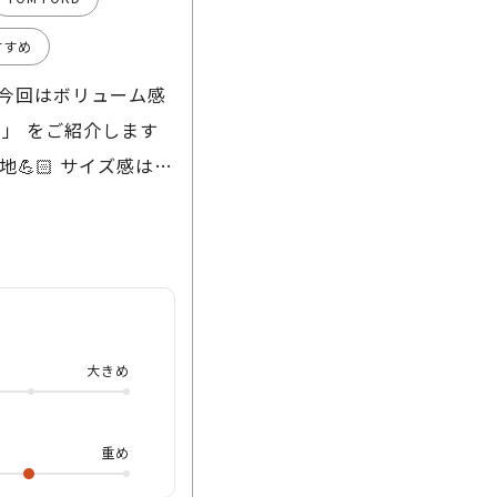
すすめ
 今回はボリューム感
バナ」 をご紹介します
💪🏻 サイズ感はか
セルモデルです⚡️ そ
よ😳 また、トムフ
ライトカットレンズ
まますぐに ダテメガ
入れても…ダテメガネ
大きめ
出されるラグジュアリー
ばれるアイテムとなって
ってみて下さいねっ🐶
重め