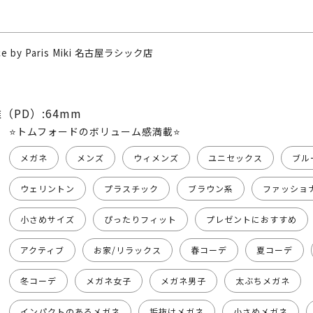
nce by Paris Miki 名古屋ラシック店
（PD）:64mm
⭐️トムフォードのボリューム感満載⭐️
メガネ
メンズ
ウィメンズ
ユニセックス
ブル
ウェリントン
プラスチック
ブラウン系
ファッショ
小さめサイズ
ぴったりフィット
プレゼントにおすすめ
アクティブ
お家/リラックス
春コーデ
夏コーデ
冬コーデ
メガネ女子
メガネ男子
太ぶちメガネ
インパクトのあるメガネ
垢抜けメガネ
小さめメガネ