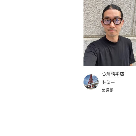
心斎橋本店
トミー
面長顔