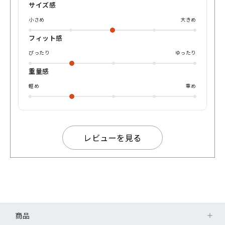
お客様に是非オススメしたい商品です。 度なし、度付き又は
サイズ感
カラーレンズ等ご対応しておりますので 是非パリミキオンラ
イン購入又は取り扱いパリミキ店舗までお越しくださいませ
小さめ
大きめ
♪
フィット感
ぴったり
ゆったり
重量感
軽め
重め
レビューを見る
商品