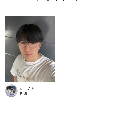
にーさと
卵顔