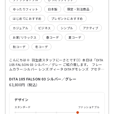
ゆったりフィット
日本製
限定・別注商品
はじめてにおすすめ
プレゼントにおすすめ
カジュアル
ビジネス
シンプル
アクティブ
お家/リラックス
春コーデ
夏コーデ
秋コーデ
冬コーデ
こんにちは🌞 羽生店スタッフにーさとです💁‍♂️ 本日は「DITA
105 FALSON 03 シルバー／グレー ご紹介致します。 フレー
ムカラー:シルバー レンズ:ディータ DITAデモレンズ アセテー
トの間にメタルシートを挟んだ特殊な技法で作られたフレー
ム。 目を惹くデザイン性とチタンメタル・アセテート素材を
DITA 105 FALSON 03 シルバー／グレー
使用しておりますので、軽さとしなやかさがあります。😎 本
63,800円（税込）
当に軽くてストレスを感じづらいフレームになっておりま
す。 特殊な技法ながらの正面の作りや形がDITAの特徴的なデ
ザイン性を際立たせてくれますね。 こちらのカラーはシルバ
デザイン
ーになりますので、より枠がハッキリと目立つ所にかっこよ
さを感じます。 男女問わず掛けやすいサイズ感になっており
スタンダード
ファッショナブル
ますので、掛け心地やデザイン性の高いフレームでお探しの