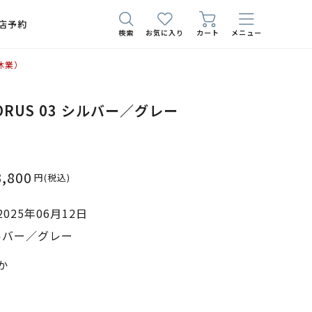
店予約
検索
お気に入り
カート
メニュー
休業）
 TORUS 03 シルバー／グレー
3,800
円
(税込)
025年06月12日
ルバー／グレー
か