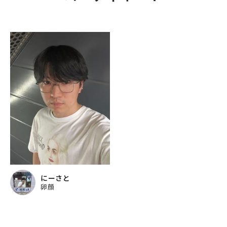
にーさと
卵顔