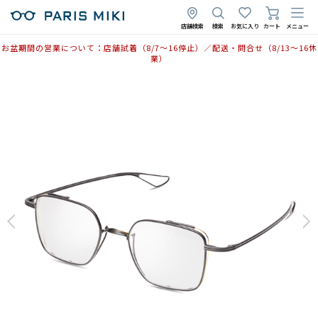
店舗検索
検索
お気に入り
カート
メニュー
お盆期間の営業について：店舗試着（8/7〜16停止）／配送・問合せ（8/13〜16休
業）