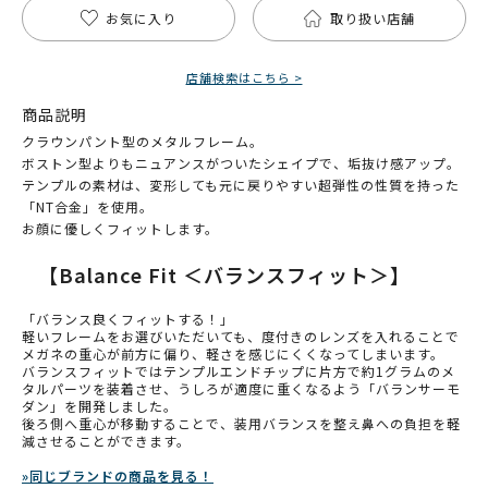
お気に入り
取り扱い店舗
店舗検索はこちら >
商品説明
クラウンパント型のメタルフレーム。
ボストン型よりもニュアンスがついたシェイプで、垢抜け感アップ。
テンプルの素材は、変形しても元に戻りやすい超弾性の性質を持った
「NT合金」を使用。
お顔に優しくフィットします。
【Balance Fit ＜バランスフィット＞】
「バランス良くフィットする！」
軽いフレームをお選びいただいても、度付きのレンズを入れることで
メガネの重心が前方に偏り、軽さを感じにくくなってしまいます。
バランスフィットではテンプルエンドチップに片方で約1グラムのメ
タルパーツを装着させ、うしろが適度に重くなるよう「バランサーモ
ダン」を開発しました。
後ろ側へ重心が移動することで、装用バランスを整え鼻への負担を軽
減させることができます。
»同じブランドの商品を見る！