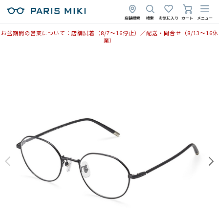
店舗検索
検索
お気に入り
カート
メニュー
お盆期間の営業について：店舗試着（8/7〜16停止）／配送・問合せ（8/13〜16休
業）