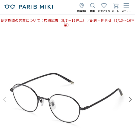
店舗検索
検索
お気に入り
カート
メニュー
お盆期間の営業について：店舗試着（8/7〜16停止）／配送・問合せ（8/13〜16休
業）