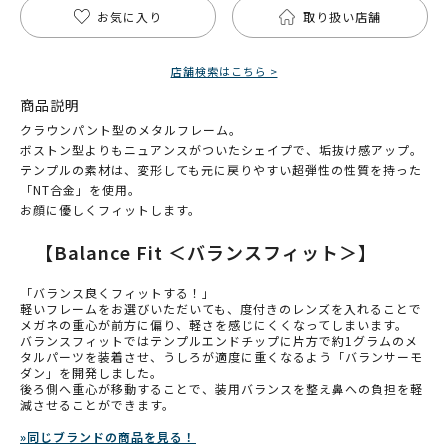
お気に入り
取り扱い店舗
店舗検索はこちら >
商品説明
クラウンパント型のメタルフレーム。
ボストン型よりもニュアンスがついたシェイプで、垢抜け感アップ。
テンプルの素材は、変形しても元に戻りやすい超弾性の性質を持った
「NT合金」を使用。
お顔に優しくフィットします。
【Balance Fit ＜バランスフィット＞】
「バランス良くフィットする！」
軽いフレームをお選びいただいても、度付きのレンズを入れることで
メガネの重心が前方に偏り、軽さを感じにくくなってしまいます。
バランスフィットではテンプルエンドチップに片方で約1グラムのメ
タルパーツを装着させ、うしろが適度に重くなるよう「バランサーモ
ダン」を開発しました。
後ろ側へ重心が移動することで、装用バランスを整え鼻への負担を軽
減させることができます。
»同じブランドの商品を見る！