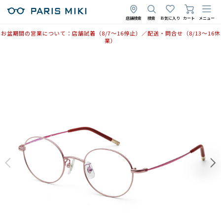
店舗検索
検索
お気に入り
カート
メニュー
お盆期間の営業について：店舗試着（8/7〜16停止）／配送・問合せ（8/13〜16休
業）