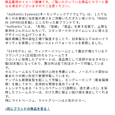
商品着用のイメージ画像です。ご覧いただいている商品とカラーと異
なる場合がございますのでご注意ください。
「Authentic Eyewear(オーセンティックアイウェア)」は、１人でも
多くのお客様に日本製の良さをご体験いただきたい思いから「MADE
IN JAPAN(日本製)」にこだわった新ブランドです。
“Authentic”とは、「本物」「信頼」「真正」を表す言葉で、上質な
素材をふんだんにもちいて、スタンダードかつタイムレレスに使える
デザインに仕上げています。
福井県鯖江市の自社工場で製造することで、日本製ならではのハイク
オリティを実現しつつ高いコストパフォーマンスを実現しました。
「024モデル」は、ヴィンテージフレームとして露出が増えているク
ラウンパント(王冠型)のセルフレームです
フロントに採用したアセテートは、高品質として定評があるタキロン
製(日本製)となっており、黒以外は全て別注カラーで作製していま
す。
セルフレームならではの掛け心地を考慮にいれ、ノーズパッド部分は
鼻あたりの良い形状で新規作製しています。
テンプルも新規金型を起こして作製し、エングレービング（彫金風模
様）を施しており、全体的な質感を高めています。
トレンドでもある「トランスペアレンツ(透明な、透き通った)」を採
用したフレームカラーは、かけた際に程よい抜け感を演出してくれま
す。
特にライトベージュ、ライトグリーンは人気のカラー。
»同じブランドの商品を見る！