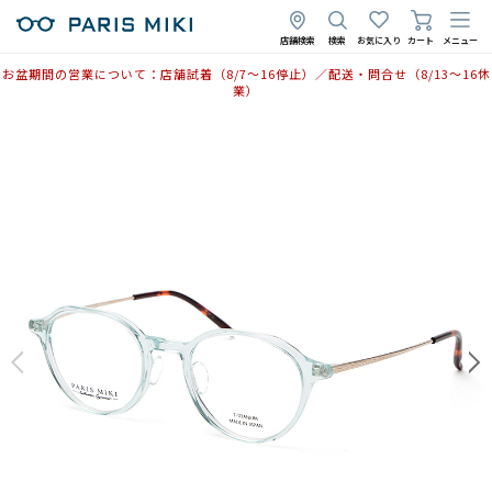
店舗検索
検索
お気に入り
カート
メニュー
お盆期間の営業について：店舗試着（8/7〜16停止）／配送・問合せ（8/13〜16休
業）