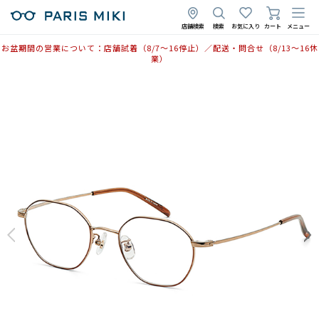
店舗検索
検索
お気に入り
カート
メニュー
お盆期間の営業について：店舗試着（8/7〜16停止）／配送・問合せ（8/13〜16休
業）