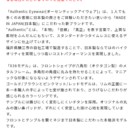
「Authentic Eyewear(オーセンティックアイウェア)」は、１人でも
多くのお客様に日本製の良さをご体験いただきたい思いから「MADE
IN JAPAN(日本製)」にこだわった新ブランドです。
“Authentic”とは、「本物」「信頼」「真正」を表す言葉で、上質な
素材をふんだんにもちいて、スタンダードかつタイムレスに使えるデ
ザインに仕上げています。
福井県鯖江市の自社工場で製造することで、日本製ならではのハイク
オリティを実現しつつ高いコストパフォーマンスを実現しました。
「036モデル」は、フロントシェイプが八角形（オクタゴン型）のメ
タルフレーム。多角形の角度に丸みを持たせることによって、マニア
ックな印象にならないようデザインされています。
ゴールド/ブラウンとピンクマット/レッドモデルは、リムの正面に一
本一本職人の手によって七宝が施されており、さりげないこだわりが
感じられるカラーリングです。
テンプルには錆びにくく変形しにくいチタンを採用。オリジナルの丸
みの強い鼻パッドが、ずれにくく安定した掛け心地を実現していま
す。
フロントとテンプルを繋ぐネジまで日本製にこだわった本格派モデル
です。