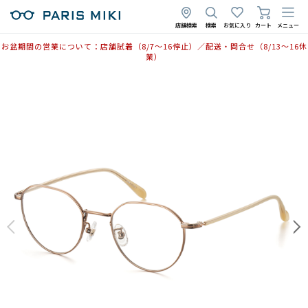
店舗検索
検索
お気に入り
カート
メニュー
お盆期間の営業について：店舗試着（8/7〜16停止）／配送・問合せ（8/13〜16休
業）