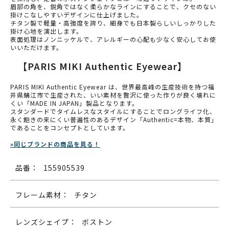
眉部の角を、鋭角ではなく柔らかなラインにすることで、クセのない
掛けこなしやすいデザインに仕上げました。
チタン製で軽量・高強度を誇り、細身でも日本製らしいしっかりした
掛け心地を演出します。
表面処理はノンニッケルで、アレルギーの心配も少なく安心してお使
いいただけます。
【PARIS MIKI Authentic Eyewear】
PARIS MIKI Authentic Eyewear は、世界最高峰の生産技術を持つ福
井県鯖江市で生産された、いい素材を贅沢に使った作りが良く壊れに
くい「MADE IN JAPAN」製品となります。
スタンダードでタイムレスなスタイルにすることでロングライフ化、
永く飽きの来にくい普遍性のあるデザイン「Authentic=本物、本質」
であることをコンセプトとしています。
»同じブランドの商品を見る！
品番：
155905539
フレーム素材：
チタン
レンズシェイプ：
ボストン