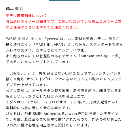
商品説明
モデル着用画像について
商品着用のイメージ画像です。ご覧いただいている商品とカラーと異
なる場合がございますのでご注意ください。
PARIS MIKI Authentic Eyewearは、いい素材を贅沢に使い、作りが
良く壊れにくい「MADE IN JAPAN」としながら、スタンダードでタイ
ムレスなスタイルにすることでロングライフ化、
永く飽きの来にくい普遍性のあるデザイン「Authentic=本物、本質」
であることをコンセプトとしています。
「056モデル」は、角を尖らせない掛けこなしやすいレンズラインを
描く８角形“オクタゴン”は、クセのないバランスの取れたレンズシェ
イプで仕上がっています。
メタル素材は、オールチタン製で軽量、高強度を誇り、細身でも日本
製らしいしっかりとした掛け心地を演出します。
モダンはCP（セルロースプロピオネート）製で、形状安定性があり、
素材的にも肌に優しく安心な素材です。
パッドは、PARISMIKI Authentic Eyewear専用に開発したデザイン
で、外形、芯に至るまで新規で開発されたもので、丸みの強い鼻当た
りの良い掛け心地を向上させる設計としています。