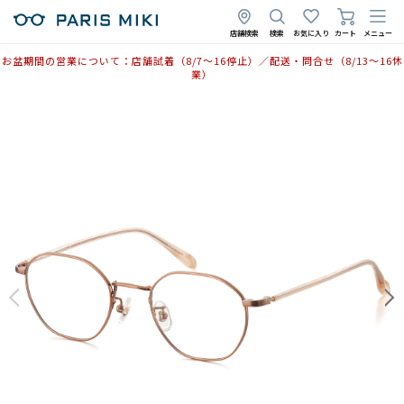
店舗検索
検索
お気に入り
カート
メニュー
お盆期間の営業について：店舗試着（8/7〜16停止）／配送・問合せ（8/13〜16休
業）