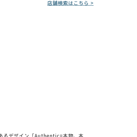
店舗検索はこちら >
。
ザイン「Authentic=本物、本