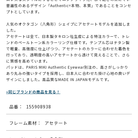
普遍性のあるデザイン「Authentic=本物、本質」であることをコンセ
プトとしています。
人気のオクタゴン（八角形）シェイプにアセテートモデルを追加しま
した。
アセテートは全て、日本製タキロン社生産による特注カラーで、トレ
ンドのペールトーン系カラーリング仕様です。テンプル芯はチタン製
で軽量、高強度に仕上げつつ、アセテートのカラーに合わせた着色を
行っており、透明度の高いアセテートから透けて見えることで、さら
に質感を高めています。
パッドは、PARIS MIKI Authentic Eyewear別注の、高さがしっかり
あり丸みの強いタイプを採用し、日本人に合わせた掛け心地の良いデ
ザインにしました。高品質なMADE IN JAPANモデルです。
»同じブランドの商品を見る！
品番：
155908938
フレーム素材：
アセテート