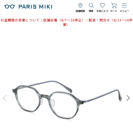
店舗検索
検索
お気に入り
カート
メニュー
お盆期間の営業について：店舗試着（8/7〜16停止）／配送・問合せ（8/13〜16休
業）