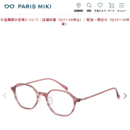
店舗検索
検索
お気に入り
カート
メニュー
お盆期間の営業について：店舗試着（8/7〜16停止）／配送・問合せ（8/13〜16休
業）