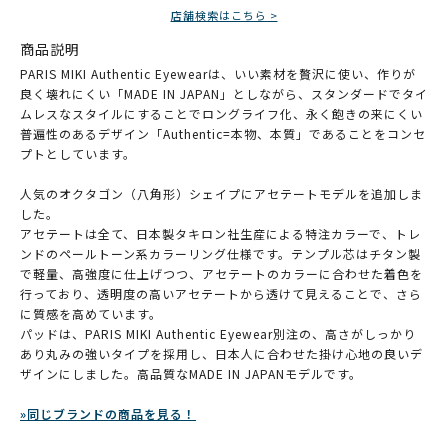
店舗検索はこちら >
商品説明
PARIS MIKI Authentic Eyewearは、いい素材を贅沢に使い、作りが
良く壊れにくい「MADE IN JAPAN」としながら、スタンダードでタイ
ムレスなスタイルにすることでロングライフ化、永く飽きの来にくい
普遍性のあるデザイン「Authentic=本物、本質」であることをコンセ
プトとしています。
人気のオクタゴン（八角形）シェイプにアセテートモデルを追加しま
した。
アセテートは全て、日本製タキロン社生産による特注カラーで、トレ
ンドのペールトーン系カラーリング仕様です。テンプル芯はチタン製
で軽量、高強度に仕上げつつ、アセテートのカラーに合わせた着色を
行っており、透明度の高いアセテートから透けて見えることで、さら
に質感を高めています。
パッドは、PARIS MIKI Authentic Eyewear別注の、高さがしっかり
あり丸みの強いタイプを採用し、日本人に合わせた掛け心地の良いデ
ザインにしました。高品質なMADE IN JAPANモデルです。
»同じブランドの商品を見る！