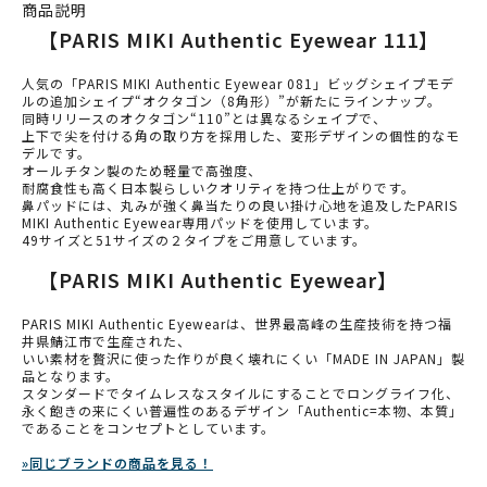
商品説明
【PARIS MIKI Authentic Eyewear 111】
人気の「PARIS MIKI Authentic Eyewear 081」ビッグシェイプモデ
ルの追加シェイプ“オクタゴン（8角形）”が新たにラインナップ。
同時リリースのオクタゴン“110”とは異なるシェイプで、
上下で尖を付ける角の取り方を採用した、変形デザインの個性的なモ
デルです。
オールチタン製のため軽量で高強度、
耐腐食性も高く日本製らしいクオリティを持つ仕上がりです。
鼻パッドには、丸みが強く鼻当たりの良い掛け心地を追及したPARIS
MIKI Authentic Eyewear専用パッドを使用しています。
49サイズと51サイズの２タイプをご用意しています。
【PARIS MIKI Authentic Eyewear】
PARIS MIKI Authentic Eyewearは、世界最高峰の生産技術を持つ福
井県鯖江市で生産された、
いい素材を贅沢に使った作りが良く壊れにくい「MADE IN JAPAN」製
品となります。
スタンダードでタイムレスなスタイルにすることでロングライフ化、
永く飽きの来にくい普遍性のあるデザイン「Authentic=本物、本質」
であることをコンセプトとしています。
»同じブランドの商品を見る！