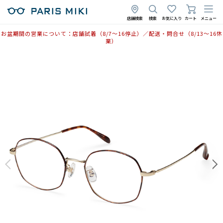
店舗検索
検索
お気に入り
カート
メニュー
お盆期間の営業について：店舗試着（8/7〜16停止）／配送・問合せ（8/13〜16休
業）