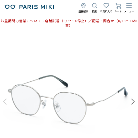
店舗検索
検索
お気に入り
カート
メニュー
お盆期間の営業について：店舗試着（8/7〜16停止）／配送・問合せ（8/13〜16休
業）