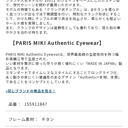
ブランド人気モデルの【001】のシェイプをベースにしたボストン型
で、世代やシーンを問わず着用いただけます。
モデルの特徴でもある「クランク状テンプル」は、βチタンを柔らか
く且つコシが出る寸法で微調整を行い、特別なクランク形状にするこ
とで、かけた時にテンプルの戻り具合を向上させ、柔らかくも程よい
ホールド感を実現しました。
また、クランクのデザインは装飾性としても優れており、見た目の華
やかさを合わせ持ちます。
【PARIS MIKI Authentic Eyewear】
PARIS MIKI Authentic Eyewearは、世界最高峰の生産技術を持つ福
井県鯖江市で生産された、
いい素材を贅沢に使った作りが良く壊れにくい「MADE IN JAPAN」製
品となります。
スタンダードでタイムレスなスタイルにすることでロングライフ化、
永く飽きの来にくい普遍性のあるデザイン「Authentic=本物、本質」
であることをコンセプトとしています。
»同じブランドの商品を見る！
品番：
155911847
フレーム素材：
チタン