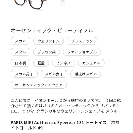
オーセンティック・ビューティフル
メガネ
ウェリントン
プラスチック
メタル
ブラウン系
ファッショナブル
日本製
軽量
ビジネス
カジュアル
メガネ男子
メガネ女子
垢抜けメガネ
オーセンティックアイウェア
こんにちは。イオンモールつがる柏店のヌノです。 今回ご紹
介させて頂くのはパリミキオーセンティックから 「パリミキ
131」です👓 クラシカルなウェリントンシェイプを メタルパ
ーツで現代的に再構築✨ 軽くて丈夫な素材を使い 日常使いに
最適な掛け心地を実現しました。 世界有数のメガネ産地・福
PARIS MIKI Authentic Eyewear 131 トートイス／ホワ
井県鯖江市で 生産された、信頼の🇯🇵made in Japan。 コン
イトゴールド 49
セプトは「オーセンティック＝本物、本質」🎯 流行に左右さ