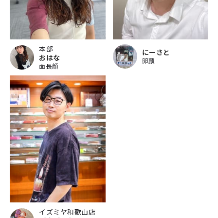
本部
にーさと
おはな
卵顔
面長顔
イズミヤ和歌山店