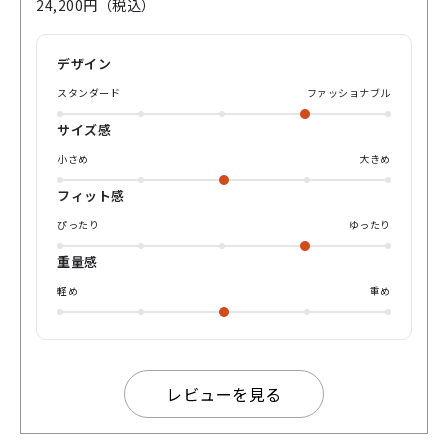
24,200円（税込）
れない本物志向のあなたへ送る1本です👓 是非、店舗やオン
ラインで ご確認ください。 よろしくお願いします。
デザイン
スタンダード
ファッショナブル
サイズ感
小さめ
大きめ
フィット感
ぴったり
ゆったり
重量感
軽め
重め
レビューを見る