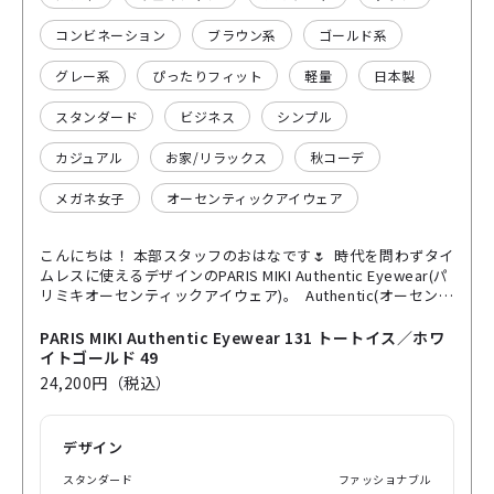
コンビネーション
ブラウン系
ゴールド系
グレー系
ぴったりフィット
軽量
日本製
スタンダード
ビジネス
シンプル
カジュアル
お家/リラックス
秋コーデ
メガネ女子
オーセンティックアイウェア
こんにちは！ 本部スタッフのおはなです🌷 時代を問わずタイ
ムレスに使えるデザインのPARIS MIKI Authentic Eyewear(パ
リミキオーセンティックアイウェア)。 Authentic(オーセンテ
ィック)とは、「本物」という意味です🧐💭 日常的に身に纏
うツールとして、役割をしっかりと果たせるような工夫が凝
PARIS MIKI Authentic Eyewear 131 トートイス／ホワ
らされており、”本物のメガネ”を体現しているシリーズです
イトゴールド 49
👑 つるには、長時間かけてても疲れにくいように軽くてしな
24,200円（税込）
りの良いのチタンを使用しています👀 ウェリントン型できち
んと感も出せるので、学校やオフィスで使用する方におすす
めです。 【着用商品】 PARIS MIKI Authentic Eyewear 131
デザイン
col.トートイス/ホワイドゴールド ぜひお試しください🎶
スタンダード
ファッショナブル