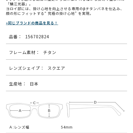
「鯖江光器」。
ヨロイ部には、掛け心地を向上させる専用のβチタンバネを仕込み、
顔の形にフィットする“ 究極の掛け心地” を実現。
»同じブランドの商品を見る！
品番：
156702824
フレーム素材：
チタン
レンズシェイプ：
スクエア
生産地：
日本
Ａ:レンズ幅
54mm