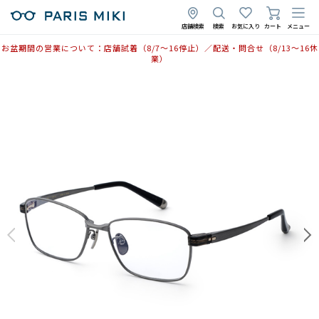
店舗検索
検索
お気に入り
カート
メニュー
お盆期間の営業について：店舗試着（8/7〜16停止）／配送・問合せ（8/13〜16休
業）