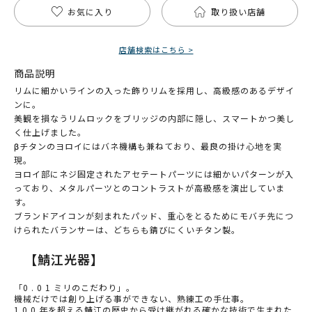
お気に入り
取り扱い店舗
店舗検索はこちら >
商品説明
リムに細かいラインの入った飾りリムを採用し、高級感のあるデザイ
ンに。
美観を損なうリムロックをブリッジの内部に隠し、スマートかつ美し
く仕上げました。
βチタンのヨロイにはバネ機構も兼ねており、最良の掛け心地を実
現。
ヨロイ部にネジ固定されたアセテートパーツには細かいパターンが入
っており、メタルパーツとのコントラストが高級感を演出していま
す。
ブランドアイコンが刻まれたパッド、重心をとるためにモバチ先につ
けられたバランサーは、どちらも錆びにくいチタン製。
【鯖江光器】
「0 . 0 1 ミリのこだわり」。
機械だけでは創り上げる事ができない、熟練工の手仕事。
1 0 0 年を超える鯖江の歴史から受け継がれる確かな技術で生まれた