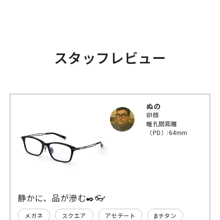
スタッフレビュー
ぬの
卵顔
瞳孔間距離
（PD）:64mm
静かに、品が滲む✒️👓
メガネ
スクエア
アセテート
βチタン