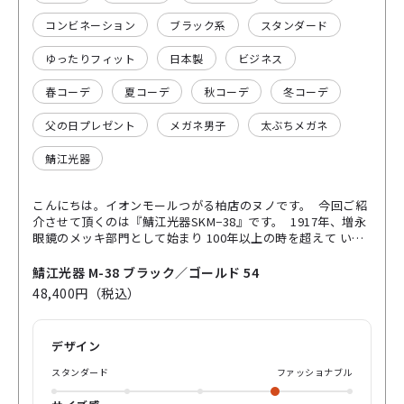
コンビネーション
ブラック系
スタンダード
ゆったりフィット
日本製
ビジネス
春コーデ
夏コーデ
秋コーデ
冬コーデ
父の日プレゼント
メガネ男子
太ぶちメガネ
鯖江光器
こんにちは。イオンモールつがる柏店のヌノです。 今回ご紹
介させて頂くのは『鯖江光器SKM−38』です。 1917年、増永
眼鏡のメッキ部門として始まり 100年以上の時を超えて いま
再スタートを切ったこのブランド。 背景にあるのは、語る必
要のないほど 確かな“日本の技”⌛️✨ アセテート×メタルのコ
鯖江光器 M-38 ブラック／ゴールド 54
ンビネーションは 主張しすぎず、それでいて確実に上質。 ス
48,400円（税込）
クエア型の端正なラインが 表情をキリッと整え スーツにも休
日の装いにも馴染む👔 派手じゃない！ でも、わかる人にはち
ゃんと伝わる。 パリミキが考える“高級感”とはこういう事。
デザイン
是非、店頭やオンラインで ご確認下さい。 よろしくお願いし
ます。
スタンダード
ファッショナブル