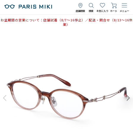
店舗検索
検索
お気に入り
カート
メニュー
お盆期間の営業について：店舗試着（8/7〜16停止）／配送・問合せ（8/13〜16休
業）