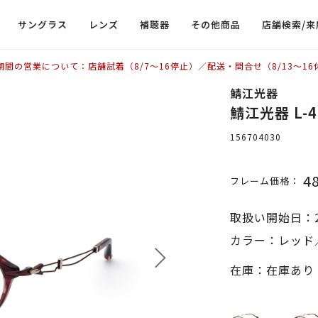
サングラス
レンズ
補聴器
その他商品
店舗検索/来
期間の営業について：店舗試着（8/7〜16停止）／配送・問合せ（8/13〜16
鯖江光器
鯖江光器 L-
156704030
4
フレーム価格：
取扱い開始日：2
カラー：レッド／
在庫：在庫あり