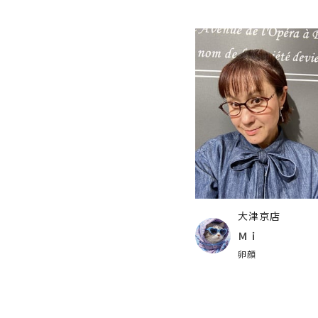
大津京店
Ｍｉ
卵顔