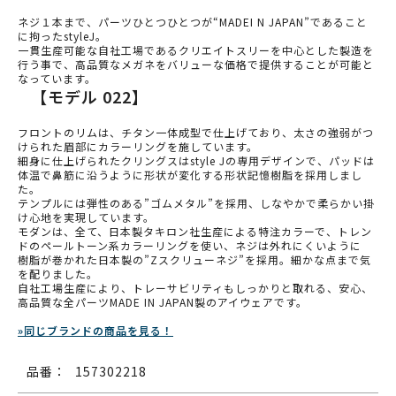
ネジ１本まで、パーツひとつひとつが“MADEI N JAPAN”であること
に拘ったstyleJ。
一貫生産可能な自社工場であるクリエイトスリーを中心とした製造を
行う事で、高品質なメガネをバリューな価格で提供することが可能と
なっています。
【モデル 022】
フロントのリムは、チタン一体成型で仕上げており、太さの強弱がつ
けられた眉部にカラーリングを施しています。
細身に仕上げられたクリングスはstyle Jの専用デザインで、パッドは
体温で鼻筋に沿うように形状が変化する形状記憶樹脂を採用しまし
た。
テンプルには弾性のある”ゴムメタル”を採用、しなやかで柔らかい掛
け心地を実現しています。
モダンは、全て、日本製タキロン社生産による特注カラーで、トレン
ドのペールトーン系カラーリングを使い、ネジは外れにくいように
樹脂が巻かれた日本製の”Zスクリューネジ”を採用。細かな点まで気
を配りました。
自社工場生産により、トレーサビリティもしっかりと取れる、安心、
高品質な全パーツMADE IN JAPAN製のアイウェアです。
»同じブランドの商品を見る！
品番：
157302218