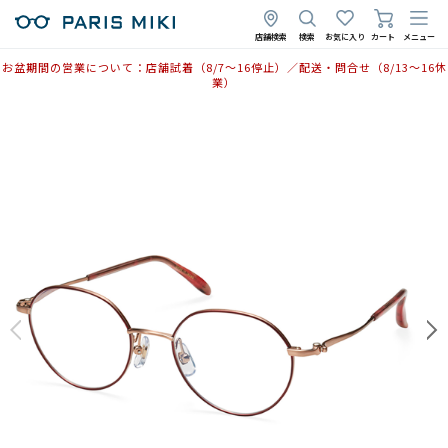
店舗検索
検索
お気に入り
カート
メニュー
お盆期間の営業について：店舗試着（8/7〜16停止）／配送・問合せ（8/13〜16休
業）