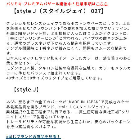
パリミキ プレミアムバザール開催中！注意事項は
こちら
【style J（スタイルジェイ） 027】
クラシカルなレンズシェイプであるボストンをベースとしつつ、上部
を角張らせた“クラウンパント”の要素を加えた掛けやすいデザイン。
外周に細かいドット柄、ミル模様が入った飾りリムがアクセントに。
丁番には“シリンダーヒンジ”と言われる、パイプ状の雌ネジが上か
ら、通常のプラスネジが下から入る構造を採用しています。
テンプル開閉時に丁番ネジが緩みにくく、開閉もスムーズな構造で
す。
日本人にマッチしやすい和をイメージしたカラーは、落ち着きのある
柔らかなイメージ。
モダンは日本製、タキロン社製の高品質な生地で、カラーもメタルカ
ラーに準じたバランスで組まれています。
48サイズと50サイズの２タイプをご用意しています。
【style J】
ネジに至るまでの全てのパーツが“MADE IN JAPAN”で完成された世
界最高品質を誇るブランド、style J（スタイルジェイ）。
素材選択や生産工程まで共有できる、一貫生産可能な自社工場”クリ
エイトスリー”で製造されています。
トレーサビリティが可能な状況から生産された、安心のバックボーン
を持つ高品質なメガネです。
»同じブランドの商品を見る！