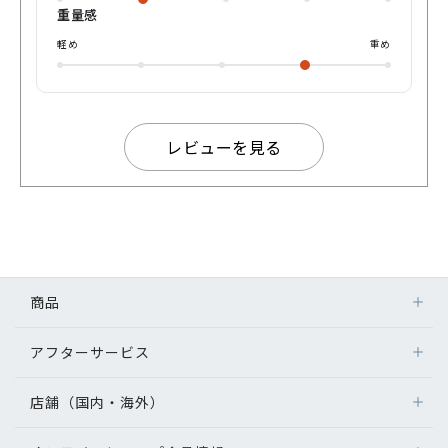
の灰色に黄色を混ぜたような色です。光が強く当たらない所
重量感
では薄い茶色に。当たるところでは緑のような色に反射する
カラーです。塗装方法もメッキではなく、つや消しとまでは
軽め
重め
行かない独特な光沢があります。 しかしながらこの麹塵(きく
じん)とは非常に歴史深く、はるか昔の中国から上流階級の貴
族に愛されているとして文献に登場しています。 そして日本
では高い位を表す色として愛され、平安時代では天皇の装い
とされ他の服への着色を禁止していた…そんな経歴も。 そん
レビューを見る
な色のことなんで誰が気づくんだよと思いながらもそういう
色をこそっと使ってくるあたり。非常に日本人らしいですね
ぇ(褒め言葉) はてさて。長くはなりましたが、オタク心がほ
とばしったレビュー、ご拝読ありがとうございました。 是非
店舗で手に取ってかけてみてあげてください😀 『好き』で着
飾ろう。Takeでした‎⌣̈👍🏻 ̖́-‬
商品
アフターサービス
店舗（国内・海外）