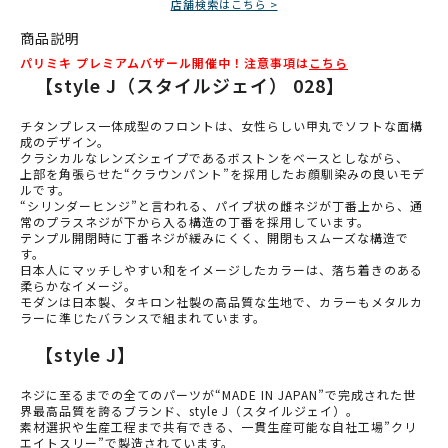
店舗検索はこちら >
商品説明
パリミキ プレミアムバザール開催中！注意事項は
こちら
【style J（スタイルジェイ） 028】
チタンプレス一体成型のフロントは、女性らしい甲丸でソフトな面構
成のデザイン。
クラシカルなレンズシェイプであるボストンをベースとしながら、
上部を角張らせた“クラウンパント”を採用したお顔馴染みの良いモデ
ルです。
“シリンダーヒンジ”と言われる、パイプ状の雌ネジが丁番上から、通
常のプラスネジが下から入る構造の丁番を採用しています。
テンプル開閉時に丁番ネジが緩みにくく、開閉もスムーズな構造で
す。
日本人にマッチしやすい和をイメージしたカラーは、落ち着きのある
柔らかなイメージ。
モダンは日本製、タキロン社製の高品質な生地で、カラーもメタルカ
ラーに準じたバランスで組まれています。
【style J】
ネジに至るまでの全てのパーツが“MADE IN JAPAN”で完成された世
界最高品質を誇るブランド、style J（スタイルジェイ）。
素材選択や生産工程まで共有できる、一貫生産可能な自社工場”クリ
エイトスリー”で製造されています。