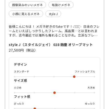
顔馴染みのいいメガネ
垢抜けメガネ
小顔に見えるメガネ
style J
皆様こんにちは！ メガネ好きのTakeです！‎⌣̈👍🏻 ̖́-‬‎ 日本のフレ
ームといえばしっかりしたフレーム、高品質…とは言われま
すが、古今最近では海外も侮れることなかれ。立派なフレー
ムも増えてきました！🤩 その中で日本の各会社は更なる性能
だったりを求めている訳なんですが、今回は性能はもちろ
style J（スタイルジェイ） 028 麹塵 オリーブマット
ん、『日本らしさ』を体現したいと奮闘するフレームをご紹
27,500円（税込）
介いたします。 『style J 028』col.麹塵 フロントのシェイ
プはすごく柔らかいクラウンパント形状です。通常のクラウ
ンパント系に比べ上部の角が目立ちにくく、どんな時にも合
デザイン
わせやすいフレームになっています。サイズ感は元々レディ
ース仕様なので小さめですが、レディースの中では小さすぎ
スタンダード
ファッショナブル
ずもなく大きすぎることも無い。そういったサイズ感です。
顔の小さな男性ならかけやすいかなと言ったサイズ感かな
サイズ感
と。 製造方法も金属の1枚板からフレームを作る方法で、強
度も確保。耳のかけるところは適度な反発と、掛け心地を求
小さめ
大きめ
めた形状『J SPRING』に。耳のかけるところの先のプラスチ
ックは丁寧に職人が磨き上げた透明感があふれるべっ甲で、
フィット感
どことなく高級感と気品のあるフレームに仕上がっておりま
ぴったり
ゆったり
す。 そんなカラーは『麹塵』。ぱっとしないですよね。暗め